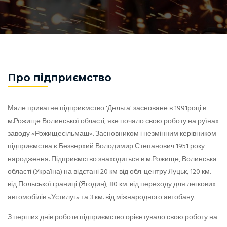
Про підприємство
Мале приватне підприємство 'Дельта' засноване в 1991році в
м.Рожище Волинської області, яке почало свою роботу на руїнах
заводу «Рожищесільмаш». Засновником і незмінним керівником
підприємства є Безверхий Володимир Степанович 1951 року
народження. Підприємство знаходиться в м.Рожище, Волинська
області (Україна) на відстані 20 км від обл. центру Луцьк, 120 км.
від Польської границі (Ягодин), 80 км. від переходу для легкових
автомобілів «Устилуг» та 3 км. від міжнародного автобану.
З перших днів роботи підприємство орієнтувало свою роботу на