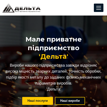
Toggle
navigat
Мале приватне
підприємство
'Дельта'
Вироби нашого підприємства завжди відрізняє
висока міцність зварних деталей, точність обробки,
підбір якості металу до заданих фізико-механічних
параметрів виробів.
'Дельта'
Наші послуги
Наші вироби